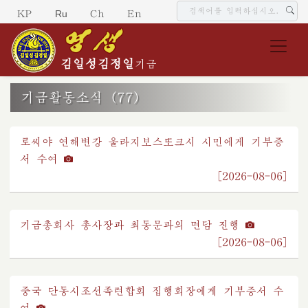
Ru
KP
Ch
En
김일성
김정일
기금
기금활동소식 (77)
로씨야 연해변강 울라지보스또크시 시민에게 기부증
서 수여
[2026-08-06]
기금총회사 총사장과 최동문과의 면담 진행
[2026-08-06]
중국 단동시조선족련합회 집행회장에게 기부증서 수
여