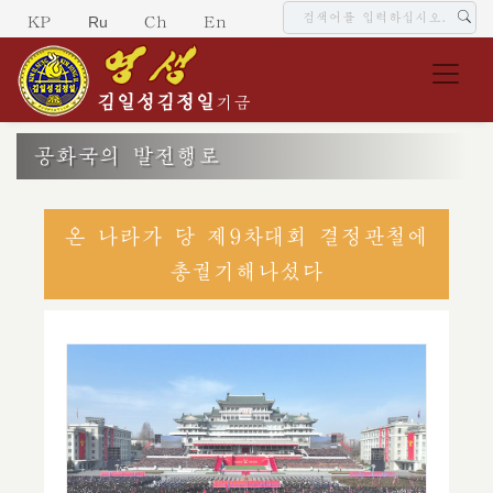
Ru
KP
Ch
En
김일성
김정일
기금
공화국의 발전행로
온 나라가 당 제9차대회 결정관철에
총궐기해나섰다