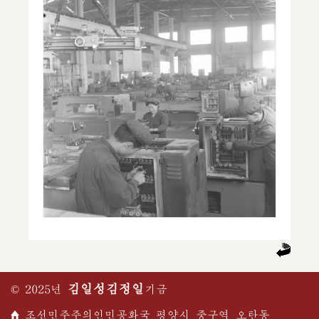
김일성
김정일
© 2025년
기금
조선민주주의인민공화국 평양시 중구역 오탄동