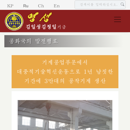
Ru
KP
Ch
En
김일성
김정일
기금
공화국의 발전행로
기계공업부문에서
대중적기술혁신운동으로 1년 남짓한
기간에 3만대의 공작기계 생산