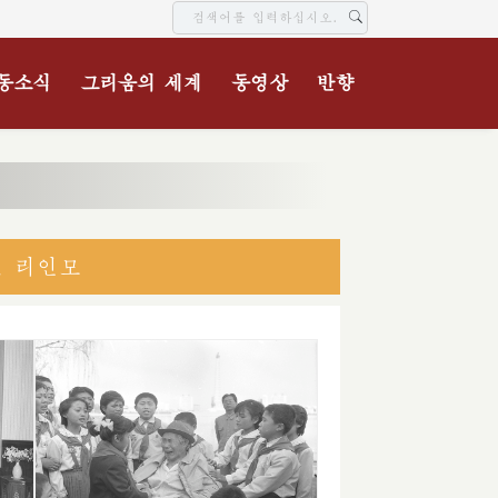
동소식
그리움의 세계
동영상
반향
신 리인모