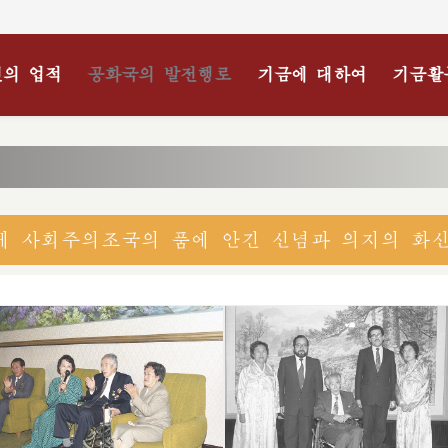
의 업적
공화국의 발전행로
기금에 대하여
기금활
에 사회주의조국의 품에 안긴 신념과 의지의 화