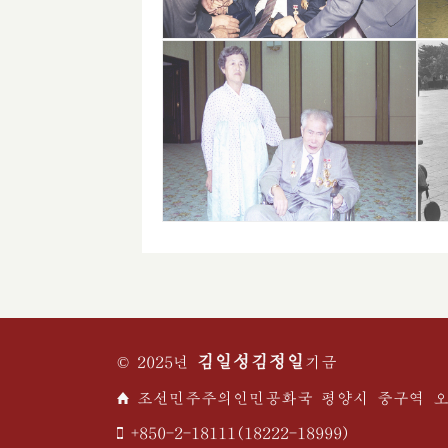
김일성
김정일
© 2025년
기금
조선민주주의인민공화국 평양시 중구역 
+850-2-18111(18222-18999)