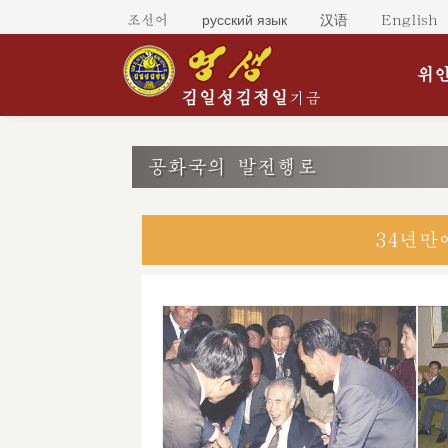
русский язык
조선어
汉语
English
위인
김일성
김정일
기금
공화국의 발전행로
34년만