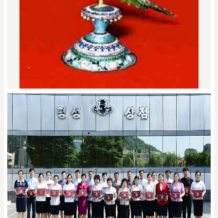
은공예 《앵무새》