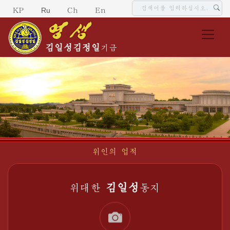
Ru
KP
Ch
En
김일성
김정일
기금
위인의 업적
김일성
위대한
동지