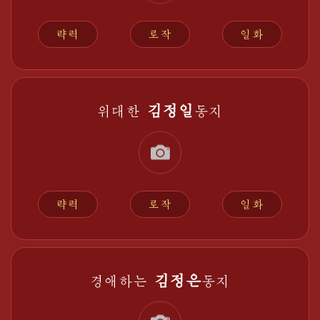
략력
로작
일화
김정일
위대한
동지
략력
로작
일화
김정은
경애하는
동지