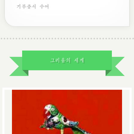
기부증서 수여
그리움의 세계