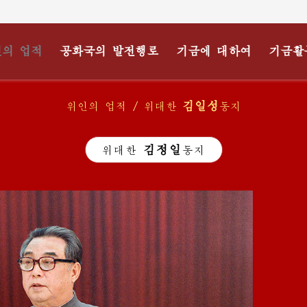
의 업적
공화국의 발전행로
기금에 대하여
기금활
김일성
위인의 업적 / 위대한
동지
김정일
위대한
동지