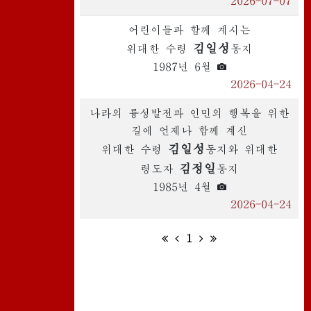
2026-07-07
어린이들과 함께 계시는
김일성
위대한 수령
동지
1987년 6월
2026-04-24
나라의 륭성발전과 인민의 행복을 위한
길에 언제나 함께 계신
김일성
위대한 수령
동지
와 위대한
김정일
령도자
동지
1985년 4월
2026-04-24
1