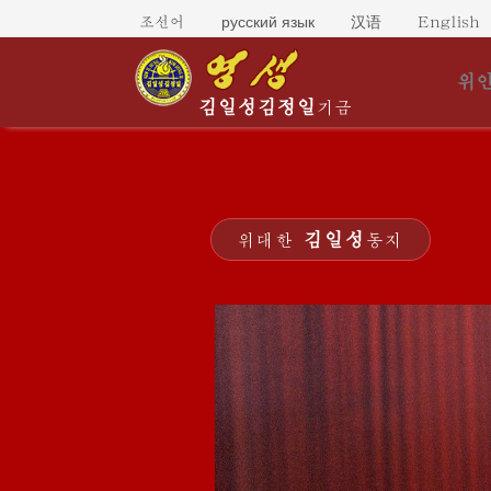
русский язык
조선어
汉语
English
위인
김일성
김정일
기금
김일성
위대한
동지