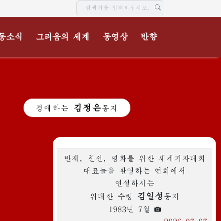
동소식
그리움의 세계
동영상
반향
김정은
경애하는
동지
반제, 친선, 평화를 위한 세계기자대회
대표들을 환영하는 연회에서
연설하시는
김일성
위대한 수령
동지
1983년 7월