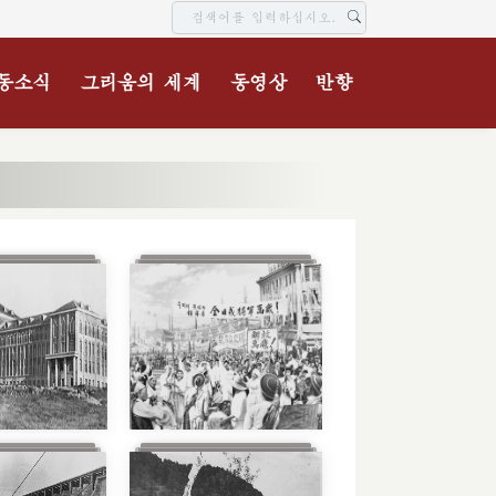
동소식
그리움의 세계
동영상
반향
7장
5장