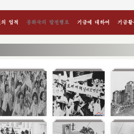
의 업적
공화국의 발전행로
기금에 대하여
기금활
3장
4장