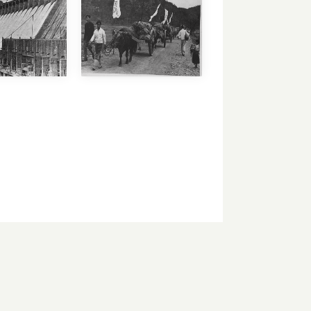
종합대학
김일성
된 농민들
조선인민
지개혁으로
새 조선의 첫 대학
승리로 해방을 맞이한
항일혁명투쟁의 빛나는
께서 이끄신
동지
김일성
위대한 수령
7장
4장
동에로
경축하여
청산한 중요산업국유화
선건설을 위한 대중운
의인민공화
식민지적착취의 지반을
전체 인민이 새 민주조