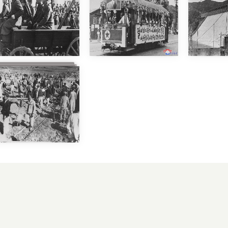
등권법령의 발포
전환을 가져온 남녀평
땅의 주인이 
녀성들의 운명에 극적
력사적인 토
9장
6장
민군창건
국창건을 
정규적혁명무력 조선인
조선민주주
6장
보통강개수공사
대자연개조의 첫 사업